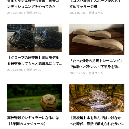
ダルビッシュ投手も実践！背骨コ
【コスパ最強】スポーツ後のおす
ンディショニングをやってみた
すめマッサージ機
2021.03.04
野球コラム
2021.02.26
野球コラム
【グローブの紐交換】源田モデル
「たった5分の足裏トレーニング」
を紐交換してもっと源田風にして...
で体幹・バランス・下半身を強...
2021.01.06
野球コラム
2020.12.05
野球コラム
高校野球でレギュラーになるには
【高校編】水を飲んではいけなか
【3年間のスケジュール】
った時代。部活で鍛えられたサバ...