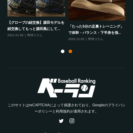
・教
【グローブの紐交換】源田モデルを
軟
「たった5分の足裏トレーニング」
紐交換してもっと源田風にして...
段
で体幹・バランス・下半身を強...
2021.01.06
野球コラム
20
2020.12.05
野球コラム
このサイトはreCAPTCHAによって保護されており、Googleのプライバシ
ーポリシーと利用規約が適用されます。