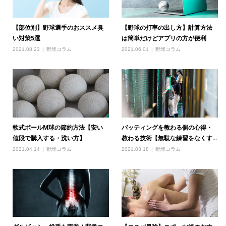
【部位別】野球選手のおススメ臭
【野球の打率の出し方】計算方法
い対策5選
は簡単だけどアプリの方が便利
2021.08.23
野球コラム
2021.06.01
野球コラム
軟式ボールM球の節約方法【安い
バッティングを教わる側の心得・
値段で購入する・洗い方】
教わる技術【無駄な練習をなくす...
2021.04.14
野球コラム
2021.03.18
野球コラム