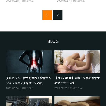
2020.08.10
野球コラム
2020.07.17
野球コラム
1
2
BLOG
法は
ダルビッシュ投手も実践！背骨コン
【コスパ最強】スポーツ後のおすす
【
ディショニングをやってみた
めマッサージ機
対
2021.03.04
野球コラム
2021.02.26
野球コラム
20