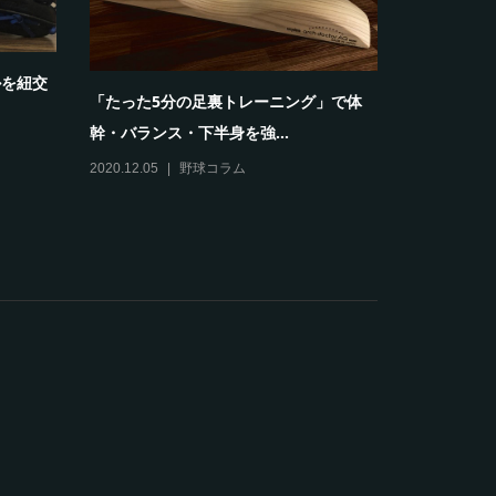
ルを紐交
【部位別】
「たった5分の足裏トレーニング」で体
選
幹・バランス・下半身を強...
2021.08.23
2020.12.05
野球コラム