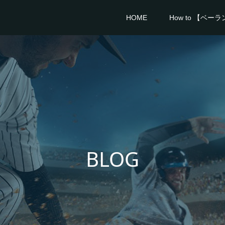
HOME
How to 【ベー
BLOG