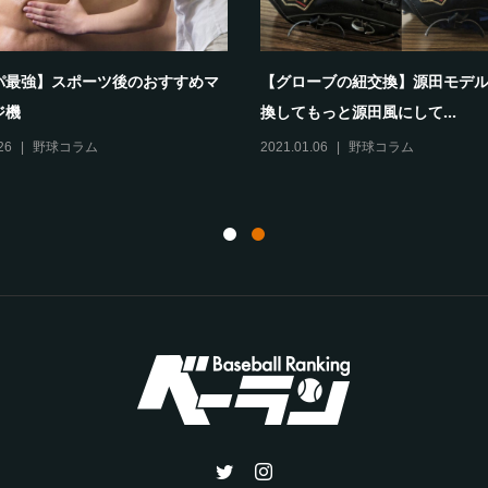
パ最強】スポーツ後のおすすめマ
【グローブの紐交換】源田モデ
ジ機
換してもっと源田風にして...
26
野球コラム
2021.01.06
野球コラム